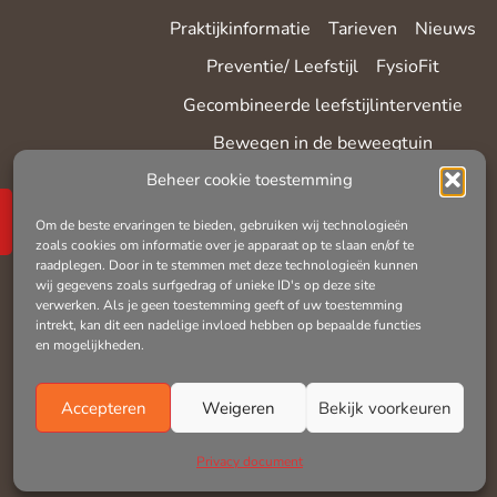
Praktijkinformatie
Tarieven
Nieuws
Preventie/ Leefstijl
FysioFit
Gecombineerde leefstijlinterventie
Bewegen in de beweegtuin
Beheer cookie toestemming
Heel ‘Dwingeloopt’
Hardloopanalyse
Yin yoga
Yin yang yoga
Om de beste ervaringen te bieden, gebruiken wij technologieën
zoals cookies om informatie over je apparaat op te slaan en/of te
Netwerken en partners
Privacy
raadplegen. Door in te stemmen met deze technologieën kunnen
wij gegevens zoals surfgedrag of unieke ID's op deze site
Landelijke database fysiotherapie
verwerken. Als je geen toestemming geeft of uw toestemming
intrekt, kan dit een nadelige invloed hebben op bepaalde functies
Klachtenregeling
Therapieaanbod
en mogelijkheden.
Accepteren
Weigeren
Bekijk voorkeuren
Privacy document