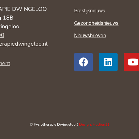
APIE DWINGELOO
Praktijknieuws
g 18B
Gezondheidsnieuws
ingeloo
90
Nieuwsbrieven
erapiedwingeloo.nl
ment
© Fysiotherapie Dwingeloo //
Design: Holtien11