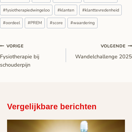
#
fysiotherapiedwingeloo
#
klanten
#
klanttevredenheid
#
oordeel
#
PREM
#
score
#
waardering
VORIGE
VOLGENDE
Fysiotherapie bij
Wandelchallenge 2025
schouderpijn
Vergelijkbare berichten